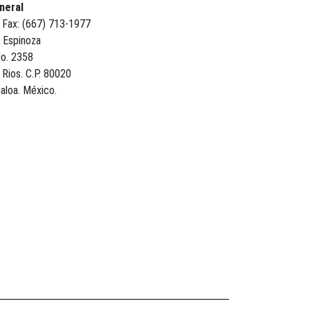
neral
 Fax: (667) 713-1977
 Espinoza
No. 2358
 Rios. C.P. 80020
naloa. México.